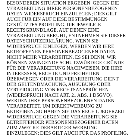
BESONDEREN SITUATION ERGEBEN, GEGEN DIE
VERARBEITUNG IHRER PERSONENBEZOGENEN
DATEN WIDERSPRUCH EINZULEGEN; DIES GILT
AUCH FÜR EIN AUF DIESE BESTIMMUNGEN
GESTÜTZTES PROFILING. DIE JEWEILIGE
RECHTSGRUNDLAGE, AUF DENEN EINE
VERARBEITUNG BERUHT, ENTNEHMEN SIE DIESER
DATENSCHUTZERKLÄRUNG. WENN SIE
WIDERSPRUCH EINLEGEN, WERDEN WIR IHRE
BETROFFENEN PERSONENBEZOGENEN DATEN
NICHT MEHR VERARBEITEN, ES SEI DENN, WIR
KÖNNEN ZWINGENDE SCHUTZWÜRDIGE GRÜNDE
FÜR DIE VERARBEITUNG NACHWEISEN, DIE IHRE
INTERESSEN, RECHTE UND FREIHEITEN
ÜBERWIEGEN ODER DIE VERARBEITUNG DIENT
DER GELTENDMACHUNG, AUSÜBUNG ODER
VERTEIDIGUNG VON RECHTSANSPRÜCHEN
(WIDERSPRUCH NACH ART. 21 ABS. 1 DSGVO).
WERDEN IHRE PERSONENBEZOGENEN DATEN
VERARBEITET, UM DIREKTWERBUNG ZU
BETREIBEN, SO HABEN SIE DAS RECHT, JEDERZEIT
WIDERSPRUCH GEGEN DIE VERARBEITUNG SIE
BETREFFENDER PERSONENBEZOGENER DATEN
ZUM ZWECKE DERARTIGER WERBUNG
EINZULEGEN; DIES GILT AUCH FÜR DAS PROFILING,