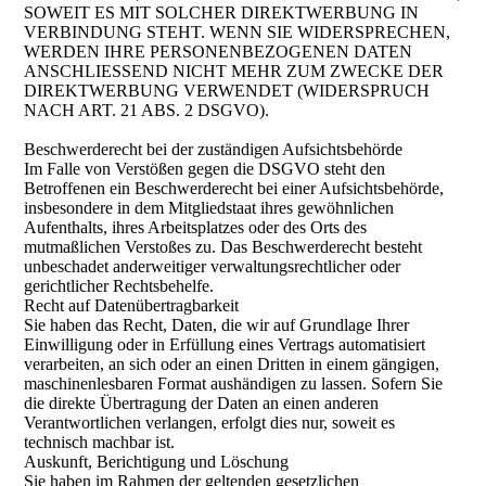
SOWEIT ES MIT SOLCHER DIREKTWERBUNG IN
VERBINDUNG STEHT. WENN SIE WIDERSPRECHEN,
WERDEN IHRE PERSONENBEZOGENEN DATEN
ANSCHLIESSEND NICHT MEHR ZUM ZWECKE DER
DIREKTWERBUNG VERWENDET (WIDERSPRUCH
NACH ART. 21 ABS. 2 DSGVO).
Beschwerde­recht bei der zuständigen Aufsichts­behörde
Im Falle von Verstößen gegen die DSGVO steht den
Betroffenen ein Beschwerderecht bei einer Aufsichtsbehörde,
insbesondere in dem Mitgliedstaat ihres gewöhnlichen
Aufenthalts, ihres Arbeitsplatzes oder des Orts des
mutmaßlichen Verstoßes zu. Das Beschwerderecht besteht
unbeschadet anderweitiger verwaltungsrechtlicher oder
gerichtlicher Rechtsbehelfe.
Recht auf Daten­übertrag­barkeit
Sie haben das Recht, Daten, die wir auf Grundlage Ihrer
Einwilligung oder in Erfüllung eines Vertrags automatisiert
verarbeiten, an sich oder an einen Dritten in einem gängigen,
maschinenlesbaren Format aushändigen zu lassen. Sofern Sie
die direkte Übertragung der Daten an einen anderen
Verantwortlichen verlangen, erfolgt dies nur, soweit es
technisch machbar ist.
Auskunft, Berichtigung und Löschung
Sie haben im Rahmen der geltenden gesetzlichen